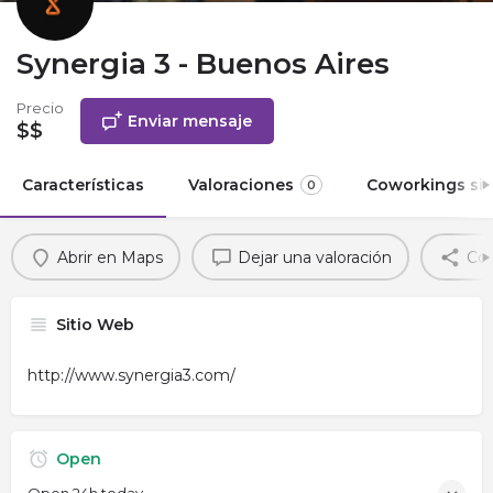
Synergia 3 - Buenos Aires
Precio
Enviar mensaje
$$
Características
Valoraciones
Coworkings sim
0
Abrir en Maps
Dejar una valoración
Com
Sitio Web
http://www.synergia3.com/
Open