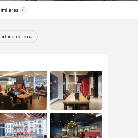
imilares
0
ortar problema