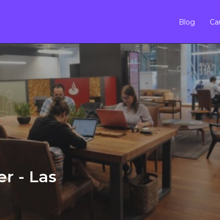
Blog
Car
r - Las