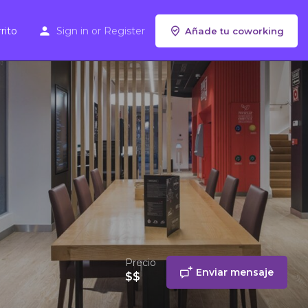
rito
Sign in
or
Register
Añade tu coworking
Precio
Enviar mensaje
$$