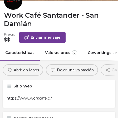
Work Café Santander - San
Damián
Precio
Enviar mensaje
$$
Características
Valoraciones
Coworkings sim
0
Abrir en Maps
Dejar una valoración
Com
Sitio Web
https://www.workcafe.cl/