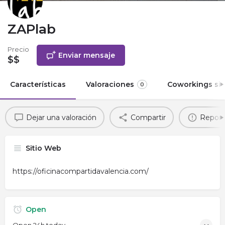
ZAPlab
Precio
Enviar mensaje
$$
Características
Valoraciones
Coworkings sim
0
Dejar una valoración
Compartir
Report
Sitio Web
https://oficinacompartidavalencia.com/
Open