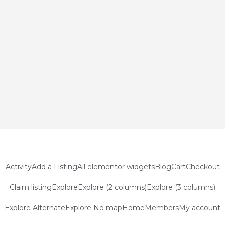
Activity
Add a Listing
All elementor widgets
Blog
Cart
Checkout
Claim listing
Explore
Explore (2 columns)
Explore (3 columns)
Explore Alternate
Explore No map
Home
Members
My account