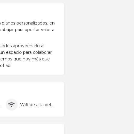
s planes personalizados, en
bajar para aportar valor a
uedes aprovecharlo al
un espacio para colaborar
abemos que hoy más que
ooLab!
pieza
Wifi de alta velocidad