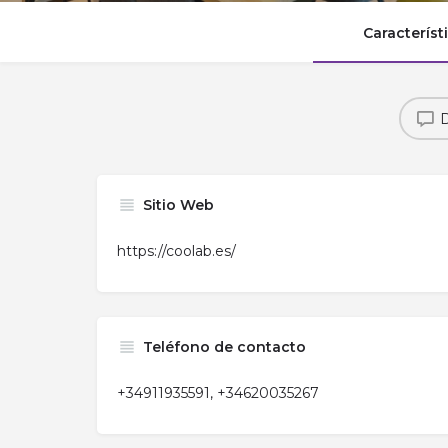
Característ
D
Sitio Web
https://coolab.es/
Teléfono de contacto
+34911935591, +34620035267