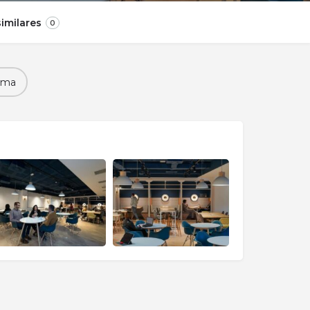
imilares
0
ema