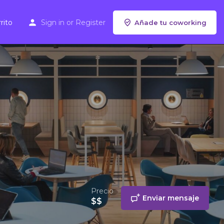
rito
Sign in
or
Register
Añade tu coworking
Precio
Enviar mensaje
$$