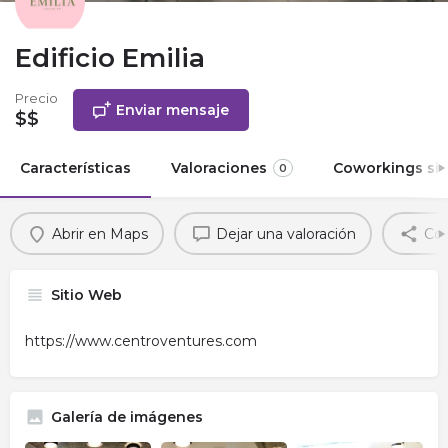
Edificio Emilia
Precio
Enviar mensaje
$$
Características
Valoraciones
Coworkings sim
0
Abrir en Maps
Dejar una valoración
Com
Sitio Web
https://www.centroventures.com
Galería de imágenes