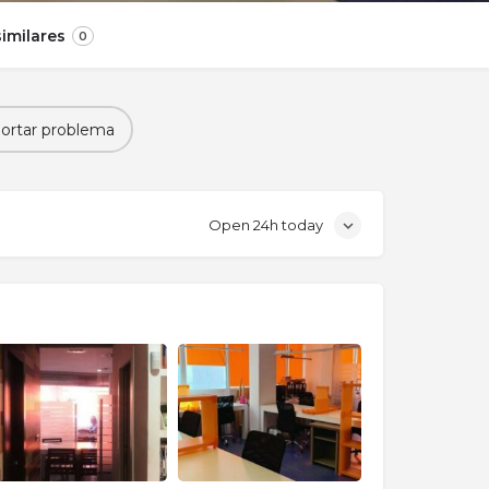
imilares
0
ortar problema
Open 24h today