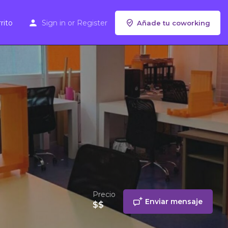
rito
Sign in
or
Register
Añade tu coworking
Precio
Enviar mensaje
$$