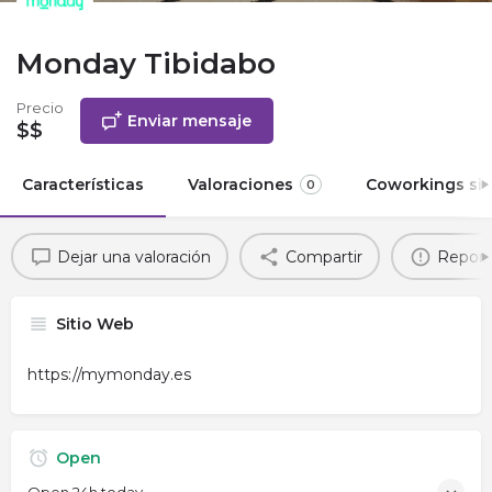
Monday Tibidabo
Precio
Enviar mensaje
$$
Características
Valoraciones
Coworkings sim
0
Dejar una valoración
Compartir
Report
Sitio Web
https://mymonday.es
Open