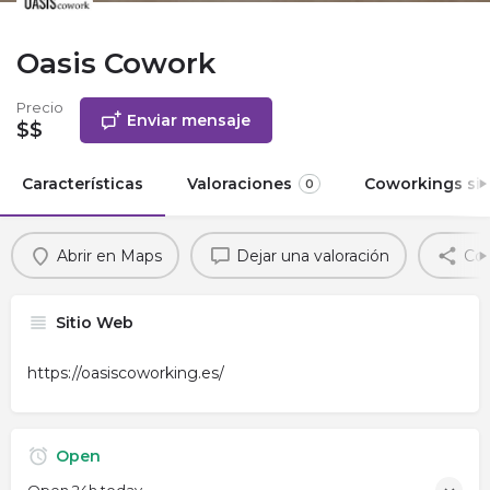
Oasis Cowork
Precio
Enviar mensaje
$$
Características
Valoraciones
Coworkings sim
0
Abrir en Maps
Dejar una valoración
Com
Sitio Web
https://oasiscoworking.es/
Open