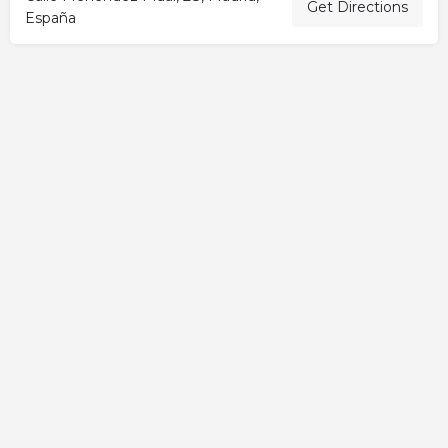
Get Directions
España
Activity
Add a Listing
All elementor widgets
Blog
Cart
Checkout