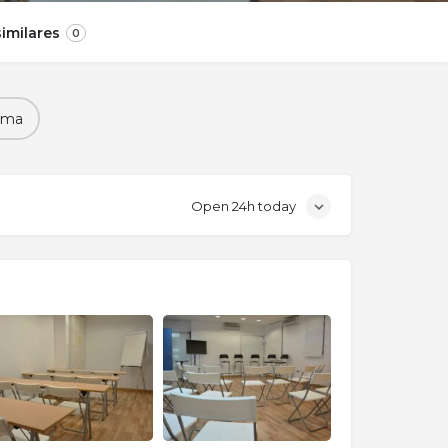
imilares
0
ema
Open 24h today