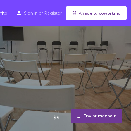
rito
Sign in
or
Register
Añade tu coworking
Precio
Enviar mensaje
$$