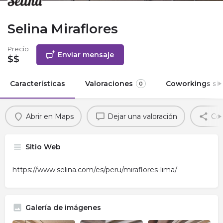
Selina Miraflores
Precio
Enviar mensaje
$$
Características
Valoraciones
Coworkings sim
0
Abrir en Maps
Dejar una valoración
Com
Sitio Web
https://www.selina.com/es/peru/miraflores-lima/
Galería de imágenes