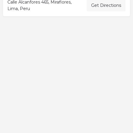
Calle Alcanfores 465, Miraflores,
Get Directions
Lima, Peru
Activity
Add a Listing
All elementor widgets
Blog
Cart
Checkout