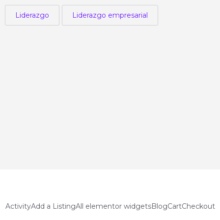
Liderazgo
Liderazgo empresarial
Activity
Add a Listing
All elementor widgets
Blog
Cart
Checkout